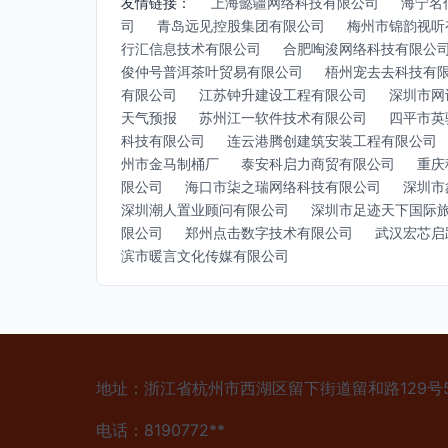
友情链接：
上海懿疆网络科技有限公司
海宁名
司
青岛远见控股集团有限公司
梅州市锦韵视听
行汇信息技术有限公司
合肥啕浚网络科技有限公
俊仲号普洱茶叶贸易有限公司
梧州宠去去科技有
有限公司
江苏钟升建设工程有限公司
深圳市网
天气预报
苏州江一软件技术有限公司
四平市英
科技有限公司
连云港腾创建筑安装工程有限公司
州市金马制桶厂
泰安科启力商贸有限公司
重庆
限公司
海口市柒之瑞网络科技有限公司
深圳市
深圳潮人置业顾问有限公司
深圳市足迹天下国际
限公司
郑州点击数字技术有限公司
武汉宏芯启
滨市暖言文化传媒有限公司
地址：浙江省杭州市西湖区留下街道留和路129号5
电话：8190772**