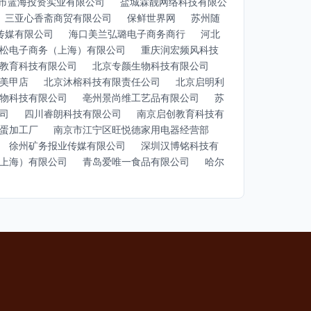
市蓝海投资实业有限公司
盐城霖靓网络科技有限公
三亚心香斋商贸有限公司
保鲜世界网
苏州随
传媒有限公司
海口美兰弘璐电子商务商行
河北
松电子商务（上海）有限公司
重庆润宏频风科技
教育科技有限公司
北京专颜生物科技有限公司
美甲店
北京沐榕科技有限责任公司
北京启明利
物科技有限公司
亳州景尚维工艺品有限公司
苏
司
四川睿朗科技有限公司
南京启创教育科技有
蛋加工厂
南京市江宁区旺悦德家用电器经营部
徐州矿务报业传媒有限公司
深圳汉博铭科技有
上海）有限公司
青岛爱唯一食品有限公司
哈尔