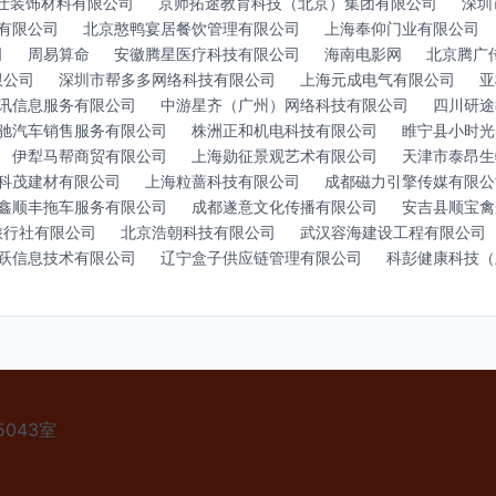
仕装饰材料有限公司
京师拓途教育科技（北京）集团有限公司
深圳
有限公司
北京憨鸭宴居餐饮管理有限公司
上海奉仰门业有限公司
司
周易算命
安徽腾星医疗科技有限公司
海南电影网
北京腾广
限公司
深圳市帮多多网络科技有限公司
上海元成电气有限公司
亚
讯信息服务有限公司
中游星齐（广州）网络科技有限公司
四川研途
驰汽车销售服务有限公司
株洲正和机电科技有限公司
睢宁县小时光
伊犁马帮商贸有限公司
上海勋征景观艺术有限公司
天津市泰昂生
科茂建材有限公司
上海粒蔷科技有限公司
成都磁力引擎传媒有限公
鑫顺丰拖车服务有限公司
成都遂意文化传播有限公司
安吉县顺宝禽
旅行社有限公司
北京浩朝科技有限公司
武汉容海建设工程有限公司
跃信息技术有限公司
辽宁盒子供应链管理有限公司
科彭健康科技（
043室